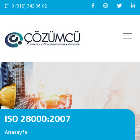
0 (312) 342 06 02
ISO 28000:2007
Anasayfa