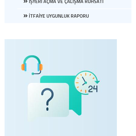
İŞYERİ AÇMA VE ÇALIŞMA RUHSATI
İTFAİYE UYGUNLUK RAPORU