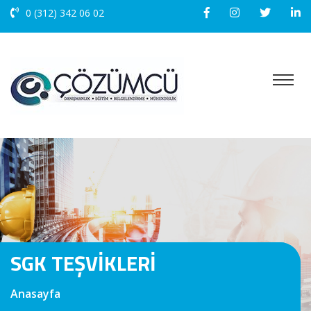
0 (312) 342 06 02
SGK TEŞVİKLERİ
Anasayfa