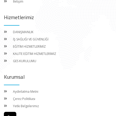
İletişim
Hizmetlerimiz
DANIŞMANLIK
İŞ SAĞLIĞI VE GÜVENLİĞİ
EĞİTİM HİZMETLERİMİZ
KALİTE EĞİTİM HİZMETLERİMİZ
GES KURULUMU
Kurumsal
Aydınlatma Metni
Çerez Politikası
Yetki Belgelerimiz